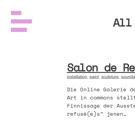
All
Skip
to
the
content
Salon de Re
installation
,
paint
,
sculpture
,
sounda
Die Online Galerie d
Art in commons stell
Finnissage der Ausst
refusé(e)s“ jenen…