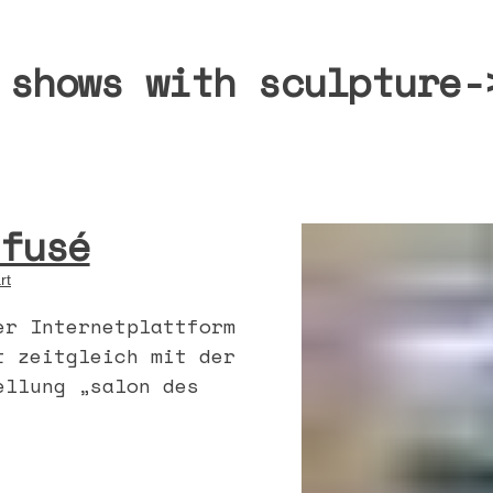
 shows with sculpture-
fusé
rt
er Internetplattform
t zeitgleich mit der
ellung „salon des